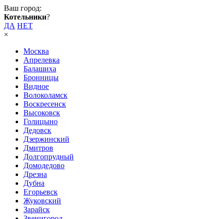
Ваш город:
Котельники
?
ДА
НЕТ
×
Москва
Апрелевка
Балашиха
Бронницы
Видное
Волоколамск
Воскресенск
Высоковск
Голицыно
Дедовск
Дзержинский
Дмитров
Долгопрудный
Домодедово
Дрезна
Дубна
Егорьевск
Жуковский
Зарайск
Звенигород