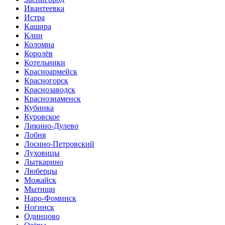
Ивантеевка
Истра
Кашира
Клин
Коломна
Королёв
Котельники
Красноармейск
Красногорск
Краснозаводск
Краснознаменск
Кубинка
Куровское
Ликино-Дулево
Лобня
Лосино-Петровский
Луховицы
Лыткарино
Люберцы
Можайск
Мытищи
Наро-Фоминск
Ногинск
Одинцово