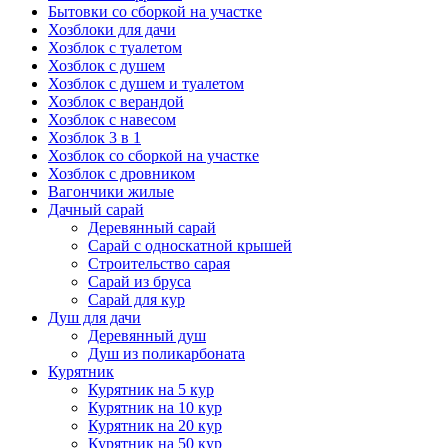
Бытовки со сборкой на участке
Хозблоки для дачи
Хозблок с туалетом
Хозблок с душем
Хозблок с душем и туалетом
Хозблок с верандой
Хозблок с навесом
Хозблок 3 в 1
Хозблок со сборкой на участке
Хозблок с дровником
Вагончики жилые
Дачный сарай
Деревянный сарай
Cарай с односкатной крышей
Строительство сарая
Сарай из бруса
Сарай для кур
Душ для дачи
Деревянный душ
Душ из поликарбоната
Курятник
Курятник на 5 кур
Курятник на 10 кур
Курятник на 20 кур
Курятник на 50 кур