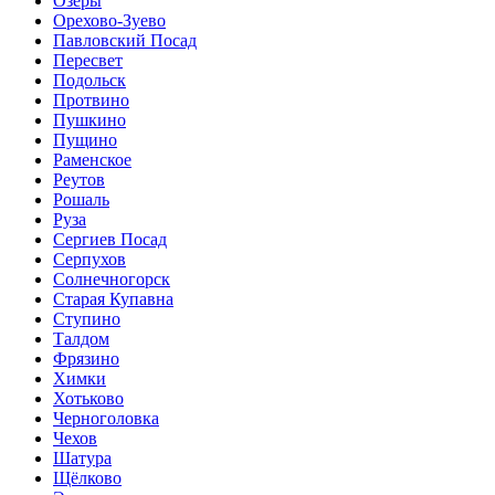
Озёры
Орехово-Зуево
Павловский Посад
Пересвет
Подольск
Протвино
Пушкино
Пущино
Раменское
Реутов
Рошаль
Руза
Сергиев Посад
Серпухов
Солнечногорск
Старая Купавна
Ступино
Талдом
Фрязино
Химки
Хотьково
Черноголовка
Чехов
Шатура
Щёлково